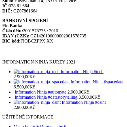
Sídlo:
Husovo nám 14, 253 01 Hostivice
IČ:
078 61 664
DIČ:
CZ07861664
BANKOVNÍ SPOJENÍ
Fio Banka
Číslo účtu:
2001578735 / 2010
IBAN (CZK):
CZ1420100000002001578735
BIC kód:
FIOBCZPPX XX
INFORMATION NINJA KURZY 2021
Information Ninja #tech
2.900,00
Kč
Information Ninja #spacedata
6.500,00
Kč
Information Ninja #automate
2.900,00
Kč
Information Ninja #datastorytelling
3.500,00
Kč
Information Ninja #osint
2.900,00
Kč
UŽITEČNÉ INFORMACE
Místo kurzů + Doprava zboží