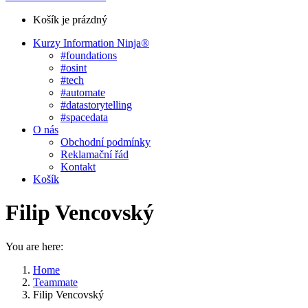
Košík je prázdný
Kurzy Information Ninja®
#foundations
#osint
#tech
#automate
#datastorytelling
#spacedata
O nás
Obchodní podmínky
Reklamační řád
Kontakt
Košík
Filip Vencovský
You are here:
Home
Teammate
Filip Vencovský