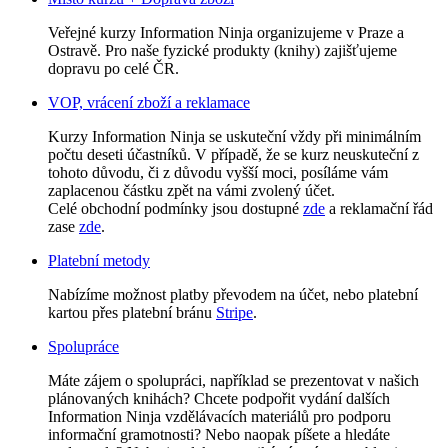
Veřejné kurzy Information Ninja organizujeme v Praze a
Ostravě. Pro naše fyzické produkty (knihy) zajišťujeme
dopravu po celé ČR.
VOP, vrácení zboží a reklamace
Kurzy Information Ninja se uskuteční vždy při minimálním
počtu deseti účastníků. V případě, že se kurz neuskuteční z
tohoto důvodu, či z důvodu vyšší moci, posíláme vám
zaplacenou částku zpět na vámi zvolený účet.
Celé obchodní podmínky jsou dostupné
zde
a reklamační řád
zase
zde
.
Platební metody
Nabízíme možnost platby převodem na účet, nebo platební
kartou přes platební bránu
Stripe
.
Spolupráce
Máte zájem o spolupráci, například se prezentovat v našich
plánovaných knihách? Chcete podpořit vydání dalších
Information Ninja vzdělávacích materiálů pro podporu
informační gramotnosti? Nebo naopak píšete a hledáte