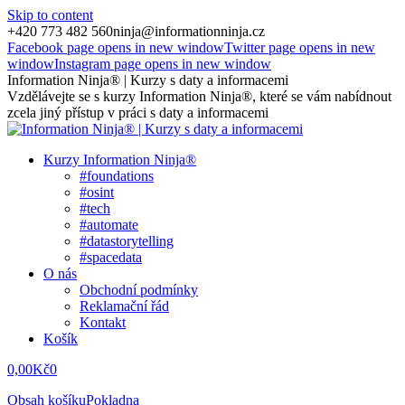
Skip to content
+420 773 482 560
ninja@informationninja.cz
Facebook page opens in new window
Twitter page opens in new
window
Instagram page opens in new window
Information Ninja® | Kurzy s daty a informacemi
Vzdělávejte se s kurzy Information Ninja®, které se vám nabídnout
zcela jiný přístup v práci s daty a informacemi
Kurzy Information Ninja®
#foundations
#osint
#tech
#automate
#datastorytelling
#spacedata
O nás
Obchodní podmínky
Reklamační řád
Kontakt
Košík
0,00
Kč
0
Obsah košíku
Pokladna