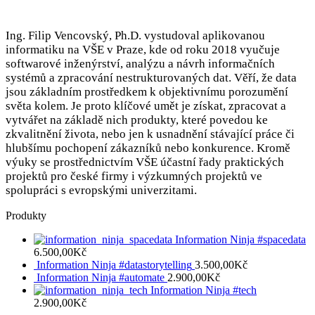
Ing. Filip Vencovský, Ph.D. vystudoval aplikovanou
informatiku na VŠE v Praze, kde od roku 2018 vyučuje
softwarové inženýrství, analýzu a návrh informačních
systémů a zpracování nestrukturovaných dat. Věří, že data
jsou základním prostředkem k objektivnímu porozumění
světa kolem. Je proto klíčové umět je získat, zpracovat a
vytvářet na základě nich produkty, které povedou ke
zkvalitnění života, nebo jen k usnadnění stávající práce či
hlubšímu pochopení zákazníků nebo konkurence. Kromě
výuky se prostřednictvím VŠE účastní řady praktických
projektů pro české firmy i výzkumných projektů ve
spolupráci s evropskými univerzitami.
Produkty
Information Ninja #spacedata
6.500,00
Kč
Information Ninja #datastorytelling
3.500,00
Kč
Information Ninja #automate
2.900,00
Kč
Information Ninja #tech
2.900,00
Kč