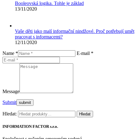
Booleovská logika. Tohle je základ
13/11/2020
Vaše děti jako malí informační nindžové. Proč potřebují umět
pracovat s informacemi?
12/11/2020
Name *
E-mail *
Message
Submit
Hledat:
Hledat
INFORMATION FACTOR s.r.o.
Společnost s ručením omezeným vedená