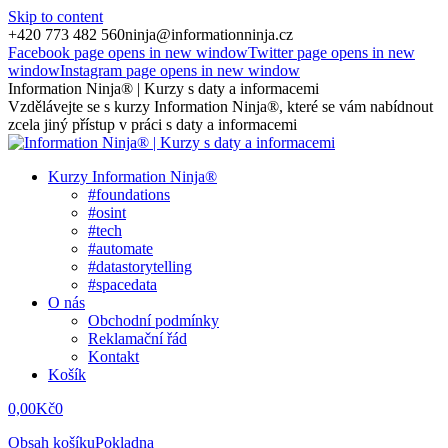
Skip to content
+420 773 482 560
ninja@informationninja.cz
Facebook page opens in new window
Twitter page opens in new
window
Instagram page opens in new window
Information Ninja® | Kurzy s daty a informacemi
Vzdělávejte se s kurzy Information Ninja®, které se vám nabídnout
zcela jiný přístup v práci s daty a informacemi
Kurzy Information Ninja®
#foundations
#osint
#tech
#automate
#datastorytelling
#spacedata
O nás
Obchodní podmínky
Reklamační řád
Kontakt
Košík
0,00
Kč
0
Obsah košíku
Pokladna