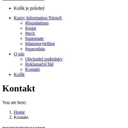
Košík je prázdný
Kurzy Information Ninja®
#foundations
#osint
#tech
#automate
#datastorytelling
#spacedata
O nás
Obchodní podmínky
Reklamační řád
Kontakt
Košík
Kontakt
You are here:
Home
Kontakt