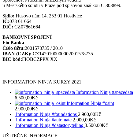
u Městského soudu v Praze pod spisovou značkou C 308899.
Sídlo:
Husovo nám 14, 253 01 Hostivice
IČ:
078 61 664
DIČ:
CZ07861664
BANKOVNÍ SPOJENÍ
Fio Banka
Číslo účtu:
2001578735 / 2010
IBAN (CZK):
CZ1420100000002001578735
BIC kód:
FIOBCZPPX XX
INFORMATION NINJA KURZY 2021
Information Ninja #spacedata
6.500,00
Kč
Information Ninja #osint
2.900,00
Kč
Information Ninja #foundations
2.900,00
Kč
Information Ninja #automate
2.900,00
Kč
Information Ninja #datastorytelling
3.500,00
Kč
UŽITEČNÉ INFORMACE