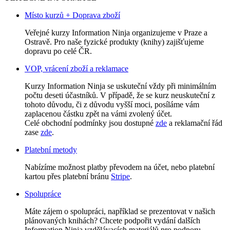
Místo kurzů + Doprava zboží
Veřejné kurzy Information Ninja organizujeme v Praze a
Ostravě. Pro naše fyzické produkty (knihy) zajišťujeme
dopravu po celé ČR.
VOP, vrácení zboží a reklamace
Kurzy Information Ninja se uskuteční vždy při minimálním
počtu deseti účastníků. V případě, že se kurz neuskuteční z
tohoto důvodu, či z důvodu vyšší moci, posíláme vám
zaplacenou částku zpět na vámi zvolený účet.
Celé obchodní podmínky jsou dostupné
zde
a reklamační řád
zase
zde
.
Platební metody
Nabízíme možnost platby převodem na účet, nebo platební
kartou přes platební bránu
Stripe
.
Spolupráce
Máte zájem o spolupráci, například se prezentovat v našich
plánovaných knihách? Chcete podpořit vydání dalších
Information Ninja vzdělávacích materiálů pro podporu