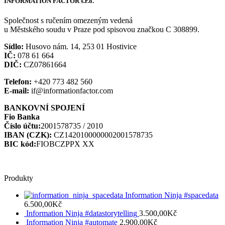
INFORMATION FACTOR s.r.o.
Společnost s ručením omezeným vedená
u Městského soudu v Praze pod spisovou značkou C 308899.
Sídlo:
Husovo nám. 14, 253 01 Hostivice
IČ:
078 61 664
DIČ:
CZ07861664
Telefon:
+420 773 482 560
E-mail:
if@informationfactor.com
BANKOVNÍ SPOJENÍ
Fio Banka
Číslo účtu:
2001578735 / 2010
IBAN (CZK):
CZ1420100000002001578735
BIC kód:
FIOBCZPPX XX
Produkty
Information Ninja #spacedata
6.500,00
Kč
Information Ninja #datastorytelling
3.500,00
Kč
Information Ninja #automate
2.900,00
Kč