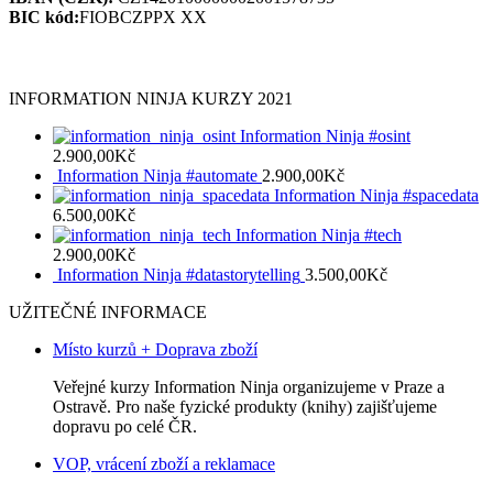
BIC kód:
FIOBCZPPX XX
INFORMATION NINJA KURZY 2021
Information Ninja #osint
2.900,00
Kč
Information Ninja #automate
2.900,00
Kč
Information Ninja #spacedata
6.500,00
Kč
Information Ninja #tech
2.900,00
Kč
Information Ninja #datastorytelling
3.500,00
Kč
UŽITEČNÉ INFORMACE
Místo kurzů + Doprava zboží
Veřejné kurzy Information Ninja organizujeme v Praze a
Ostravě. Pro naše fyzické produkty (knihy) zajišťujeme
dopravu po celé ČR.
VOP, vrácení zboží a reklamace