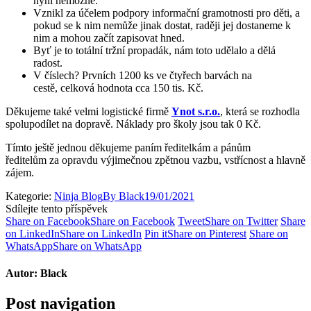
nyní nemožné.
Vznikl za účelem podpory informační gramotnosti pro děti, a
pokud se k nim nemůže jinak dostat, raději jej dostaneme k
nim a mohou začít zapisovat hned.
Byť je to totální tržní propadák, nám toto udělalo a dělá
radost.
V číslech? Prvních 1200 ks ve čtyřech barvách na
cestě, celková hodnota cca 150 tis. Kč.
Děkujeme také velmi logistické firmě
Ynot s.r.o.
, která se rozhodla
spolupodílet na dopravě. Náklady pro školy jsou tak 0 Kč.
Tímto ještě jednou děkujeme paním ředitelkám a pánům
ředitelům za opravdu výjimečnou zpětnou vazbu, vstřícnost a hlavně
zájem.
Kategorie:
Ninja Blog
By
Black
19/01/2021
Sdílejte tento příspěvek
Share on Facebook
Share on Facebook
Tweet
Share on Twitter
Share
on LinkedIn
Share on LinkedIn
Pin it
Share on Pinterest
Share on
WhatsApp
Share on WhatsApp
Autor:
Black
Post navigation