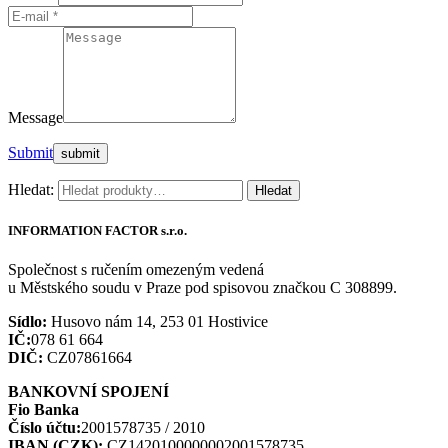
Message
Submit
Hledat:
Hledat
INFORMATION FACTOR s.r.o.
Společnost s ručením omezeným vedená
u Městského soudu v Praze pod spisovou značkou C 308899.
Sídlo:
Husovo nám 14, 253 01 Hostivice
IČ:
078 61 664
DIČ:
CZ07861664
BANKOVNÍ SPOJENÍ
Fio Banka
Číslo účtu:
2001578735 / 2010
IBAN (CZK):
CZ1420100000002001578735