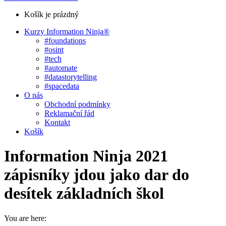
Košík je prázdný
Kurzy Information Ninja®
#foundations
#osint
#tech
#automate
#datastorytelling
#spacedata
O nás
Obchodní podmínky
Reklamační řád
Kontakt
Košík
Information Ninja 2021
zápisníky jdou jako dar do
desítek základních škol
You are here: