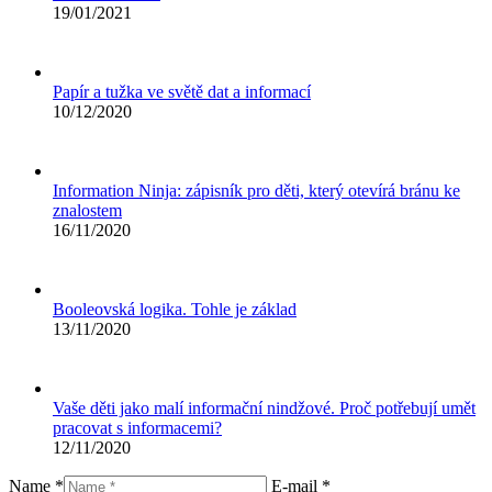
19/01/2021
Papír a tužka ve světě dat a informací
10/12/2020
Information Ninja: zápisník pro děti, který otevírá bránu ke
znalostem
16/11/2020
Booleovská logika. Tohle je základ
13/11/2020
Vaše děti jako malí informační nindžové. Proč potřebují umět
pracovat s informacemi?
12/11/2020
Name *
E-mail *