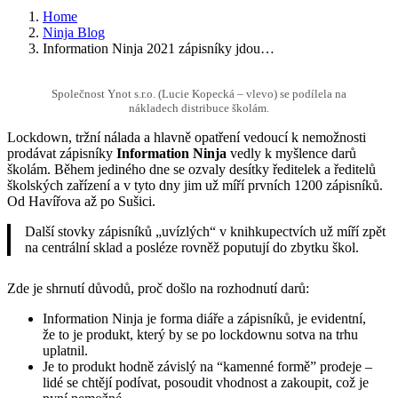
Home
Ninja Blog
Information Ninja 2021 zápisníky jdou…
Společnost Ynot s.r.o. (Lucie Kopecká – vlevo) se podílela na
nákladech distribuce školám.
Lockdown, tržní nálada a hlavně opatření vedoucí k nemožnosti
prodávat zápisníky
Information Ninja
vedly k myšlence darů
školám. Během jediného dne se ozvaly desítky ředitelek a ředitelů
školských zařízení a v tyto dny jim už míří prvních 1200 zápisníků.
Od Havířova až po Sušici.
Další stovky zápisníků „uvízlých“ v knihkupectvích už míří zpět
na centrální sklad a posléze rovněž poputují do zbytku škol.
Zde je shrnutí důvodů, proč došlo na rozhodnutí darů:
Information Ninja je forma diáře a zápisníků, je evidentní,
že to je produkt, který by se po lockdownu sotva na trhu
uplatnil.
Je to produkt hodně závislý na “kamenné formě” prodeje –
lidé se chtějí podívat, posoudit vhodnost a zakoupit, což je