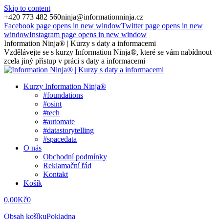
Skip to content
+420 773 482 560
ninja@informationninja.cz
Facebook page opens in new window
Twitter page opens in new
window
Instagram page opens in new window
Information Ninja® | Kurzy s daty a informacemi
Vzdělávejte se s kurzy Information Ninja®, které se vám nabídnout
zcela jiný přístup v práci s daty a informacemi
Kurzy Information Ninja®
#foundations
#osint
#tech
#automate
#datastorytelling
#spacedata
O nás
Obchodní podmínky
Reklamační řád
Kontakt
Košík
0,00
Kč
0
Obsah košíku
Pokladna