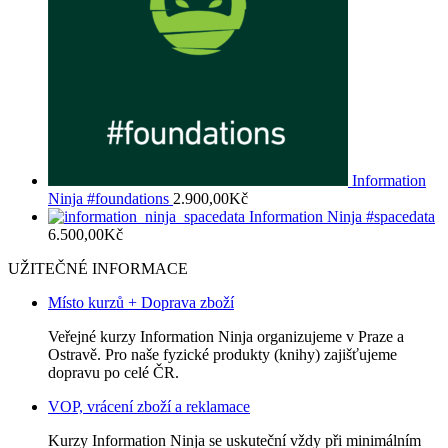
Information
Ninja #foundations
2.900,00
Kč
Information Ninja #spacedata
6.500,00
Kč
UŽITEČNÉ INFORMACE
Místo kurzů + Doprava zboží
Veřejné kurzy Information Ninja organizujeme v Praze a
Ostravě. Pro naše fyzické produkty (knihy) zajišťujeme
dopravu po celé ČR.
VOP, vrácení zboží a reklamace
Kurzy Information Ninja se uskuteční vždy při minimálním