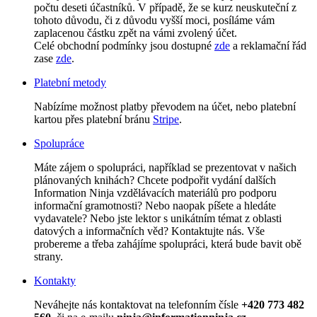
počtu deseti účastníků. V případě, že se kurz neuskuteční z
tohoto důvodu, či z důvodu vyšší moci, posíláme vám
zaplacenou částku zpět na vámi zvolený účet.
Celé obchodní podmínky jsou dostupné
zde
a reklamační řád
zase
zde
.
Platební metody
Nabízíme možnost platby převodem na účet, nebo platební
kartou přes platební bránu
Stripe
.
Spolupráce
Máte zájem o spolupráci, například se prezentovat v našich
plánovaných knihách? Chcete podpořit vydání dalších
Information Ninja vzdělávacích materiálů pro podporu
informační gramotnosti? Nebo naopak píšete a hledáte
vydavatele? Nebo jste lektor s unikátním témat z oblasti
datových a informačních věd? Kontaktujte nás. Vše
probereme a třeba zahájíme spolupráci, která bude bavit obě
strany.
Kontakty
Neváhejte nás kontaktovat na telefonním čísle
+420 773 482