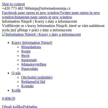
Skip to content
+420 773 482 560
ninja@informationninja.cz
Facebook page opens in new window
Twitter page opens in new
window
Instagram page opens in new window
Information Ninja® | Kurzy s daty a informacemi
Vzdělávejte se s kurzy Information Ninja®, které se vám nabídnout
zcela jiný přístup v práci s daty a informacemi
Kurzy Information Ninja®
#foundations
#osint
#tech
#automate
#datastorytelling
#spacedata
O nás
Obchodní podmínky
Reklamační řád
Kontakt
Košík
0,00
Kč
0
Obsah košíku
Pokladna