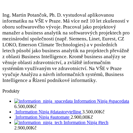
Ing. Martin Potančok, Ph. D. vystudoval aplikovanou
informatiku na VŠE v Praze. Má více než 10 let zkušeností v
oboru softwarového vývoje. Pracoval jako projektový
manažer a business analytik na softwarových projektech pro
mezinárodní společnosti (např. Siemens, Linet, Eurest, CZ
LOKO, Emerson Climate Technologies) a v posledních
letech působí jako business analytik na projektech převážně
z oblasti Business Intelligence. Kromě business analýzy se
věnuje oblasti zdravotnictví, a zvláště informačním
systémům využívaným ve zdravotnictví. Na VŠE v Praze
vyučuje Analýzu a návrh informačních systémů, Business
Intelligence a Řízení podnikové informatiky.
Produkty
Information Ninja #spacedata
6.500,00
Kč
Information Ninja #datastorytelling
3.500,00
Kč
Information Ninja #automate
2.900,00
Kč
Information Ninja #tech
2.900,00
Kč