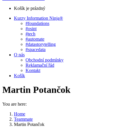
Košík je prázdný
Kurzy Information Ninja®
#foundations
#osint
#tech
#automate
#datastorytelling
#spacedata
O nás
Obchodní podmínky
Reklamační řád
Kontakt
Košík
Martin Potančok
You are here:
Home
Teammate
Martin Potančok