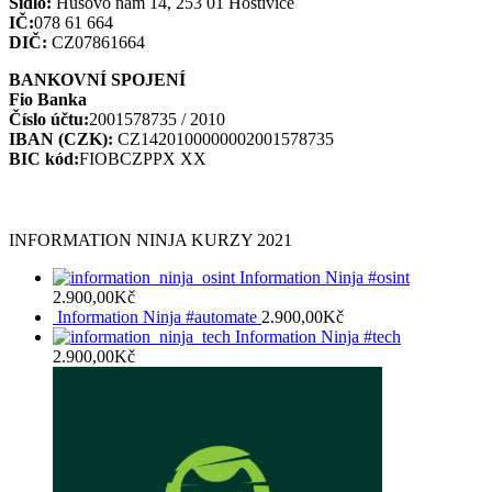
Sídlo:
Husovo nám 14, 253 01 Hostivice
IČ:
078 61 664
DIČ:
CZ07861664
BANKOVNÍ SPOJENÍ
Fio Banka
Číslo účtu:
2001578735 / 2010
IBAN (CZK):
CZ1420100000002001578735
BIC kód:
FIOBCZPPX XX
INFORMATION NINJA KURZY 2021
Information Ninja #osint
2.900,00
Kč
Information Ninja #automate
2.900,00
Kč
Information Ninja #tech
2.900,00
Kč