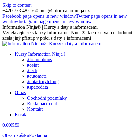
Skip to content
+420 773 482 560
ninja@informationninja.cz
Facebook page opens in new window
Twitter page opens in new
window
Instagram page opens in new window
Information Ninja® | Kurzy s daty a informacemi
Vzdělávejte se s kurzy Information Ninja®, které se vám nabídnout
zcela jiný přístup v práci s daty a informacemi
Kurzy Information Ninja®
#foundations
#osint
#tech
#automate
#datastorytelling
#spacedata
O nás
Obchodní podmínky
Reklamační řád
Kontakt
Košík
0,00
Kč
0
Obsah košíku
Pokladna