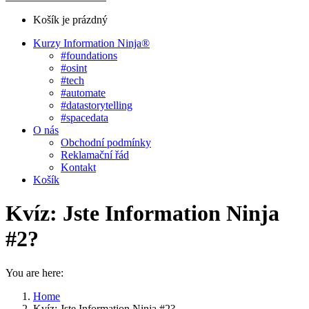
Košík je prázdný
Kurzy Information Ninja®
#foundations
#osint
#tech
#automate
#datastorytelling
#spacedata
O nás
Obchodní podmínky
Reklamační řád
Kontakt
Košík
Kvíz: Jste Information Ninja
#2?
You are here:
Home
Kvíz: Jste Information Ninja #2?