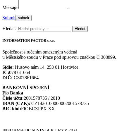
Message
Submit
Hledat:
Hledat
INFORMATION FACTOR s.r.o.
Společnost s ručením omezeným vedená
u Městského soudu v Praze pod spisovou značkou C 308899.
Sídlo:
Husovo nám 14, 253 01 Hostivice
IČ:
078 61 664
DIČ:
CZ07861664
BANKOVNÍ SPOJENÍ
Fio Banka
Číslo účtu:
2001578735 / 2010
IBAN (CZK):
CZ1420100000002001578735
BIC kód:
FIOBCZPPX XX
INFORMATION NINJA KURZY 2021