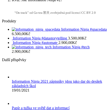
“On track” od Go-tea 郭天 zveřejněná pod licencí CC BY 2.0
Produkty
Information Ninja #spacedata
6.500,00
Kč
Information Ninja #datastorytelling
3.500,00
Kč
Information Ninja #automate
2.900,00
Kč
Information Ninja #tech
2.900,00
Kč
Další příspěvky
Information Ninja 2021 zápisníky jdou jako dar do desítek
základních škol
19/01/2021
Papír a tužka ve světě dat a informací