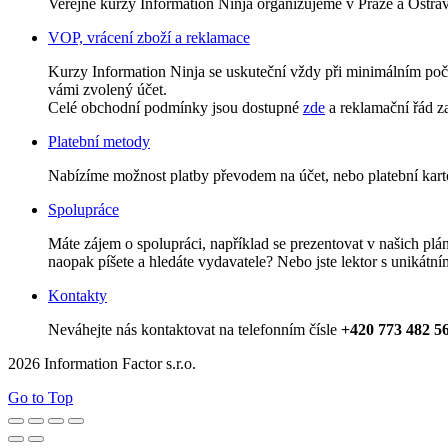
Veřejné kurzy Information Ninja organizujeme v Praze a Ostrav
VOP, vrácení zboží a reklamace
Kurzy Information Ninja se uskuteční vždy při minimálním počt
vámi zvolený účet.
Celé obchodní podmínky jsou dostupné
zde
a reklamační řád z
Platební metody
Nabízíme možnost platby převodem na účet, nebo platební kart
Spolupráce
Máte zájem o spolupráci, například se prezentovat v našich p
naopak píšete a hledáte vydavatele? Nebo jste lektor s unikátní
Kontakty
Neváhejte nás kontaktovat na telefonním čísle
+420 773 482 5
2026 Information Factor s.r.o.
Go to Top