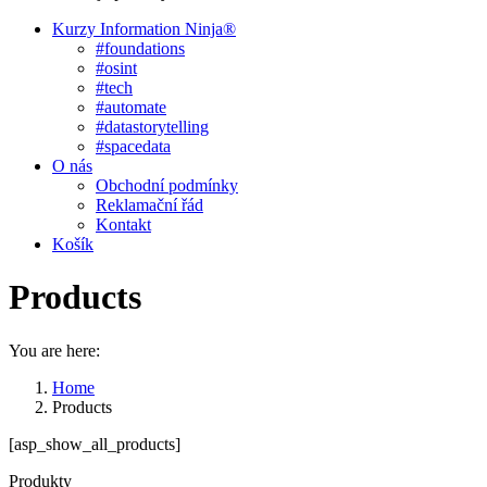
Kurzy Information Ninja®
#foundations
#osint
#tech
#automate
#datastorytelling
#spacedata
O nás
Obchodní podmínky
Reklamační řád
Kontakt
Košík
Products
You are here:
Home
Products
[asp_show_all_products]
Produkty