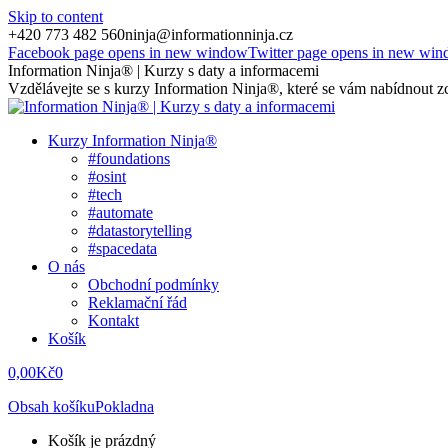
Skip to content
+420 773 482 560
ninja@informationninja.cz
Facebook page opens in new window
Twitter page opens in new wi
Information Ninja® | Kurzy s daty a informacemi
Vzdělávejte se s kurzy Information Ninja®, které se vám nabídnout zce
Kurzy Information Ninja®
#foundations
#osint
#tech
#automate
#datastorytelling
#spacedata
O nás
Obchodní podmínky
Reklamační řád
Kontakt
Košík
0,00
Kč
0
Obsah košíku
Pokladna
Košík je prázdný