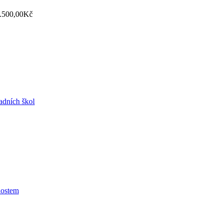
.500,00
Kč
adních škol
alostem