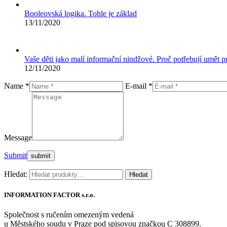
Booleovská logika. Tohle je základ
13/11/2020
Vaše děti jako malí informační nindžové. Proč potřebují umět 
12/11/2020
Name *
E-mail *
Message
Submit
Hledat:
Hledat
INFORMATION FACTOR s.r.o.
Společnost s ručením omezeným vedená
u Městského soudu v Praze pod spisovou značkou C 308899.