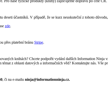
ě. Pro naše fyzické produkty (knihy) zajišťujeme dopravu po celé ČR.
u deseti účastníků. V případě, že se kurz neuskuteční z tohoto důvodu
ase
zde
.
ou přes platební bránu
Stripe
.
lánovaných knihách? Chcete podpořit vydání dalších Information Ninja 
m témat z oblasti datových a informačních věd? Kontaktujte nás. Vše pr
60
, či na e-mailu
ninja@informationninja.cz.