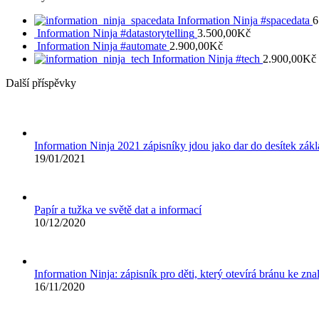
Information Ninja #spacedata
6
Information Ninja #datastorytelling
3.500,00
Kč
Information Ninja #automate
2.900,00
Kč
Information Ninja #tech
2.900,00
Kč
Další příspěvky
Information Ninja 2021 zápisníky jdou jako dar do desítek zákl
19/01/2021
Papír a tužka ve světě dat a informací
10/12/2020
Information Ninja: zápisník pro děti, který otevírá bránu ke zn
16/11/2020