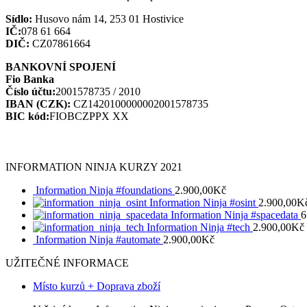
Sídlo:
Husovo nám 14, 253 01 Hostivice
IČ:
078 61 664
DIČ:
CZ07861664
BANKOVNÍ SPOJENÍ
Fio Banka
Číslo účtu:
2001578735 / 2010
IBAN (CZK):
CZ1420100000002001578735
BIC kód:
FIOBCZPPX XX
INFORMATION NINJA KURZY 2021
Information Ninja #foundations
2.900,00
Kč
Information Ninja #osint
2.900,00
K
Information Ninja #spacedata
6
Information Ninja #tech
2.900,00
Kč
Information Ninja #automate
2.900,00
Kč
UŽITEČNÉ INFORMACE
Místo kurzů + Doprava zboží