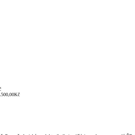
č
.500,00
Kč